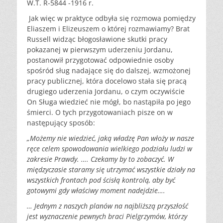
W.T. R-5844 -1916 r.
Jak więc w praktyce odbyła się rozmowa pomiędzy
Eliaszem i Elizeuszem o której rozmawiamy? Brat
Russell widząc błogosławione skutki pracy
pokazanej w pierwszym uderzeniu Jordanu,
postanowił przygotować odpowiednie osoby
spośród sług nadające się do dalszej, wzmożonej
pracy publicznej, która docelowo stała się pracą
drugiego uderzenia Jordanu, o czym oczywiście
On Sługa wiedzieć nie mógł, bo nastąpiła po jego
śmierci. O tych przygotowaniach pisze on w
następujący sposób:
„Możemy nie wiedzieć, jaką władzę Pan włoży w nasze
ręce celem spowodowania wielkiego podziału ludzi w
zakresie Prawdy. …. Czekamy by to zobaczyć. W
międzyczasie staramy się utrzymać wszystkie działy na
wszystkich frontach pod ścisłą kontrolą, aby być
gotowymi gdy właściwy moment nadejdzie….
… Jednym z naszych planów na najbliższą przyszłość
jest wyznaczenie pewnych braci Pielgrzymów, którzy