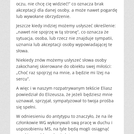
oczu, nie chcę cię widzieć!” co oznacza brak
akceptacji dla danej osoby, a może nawet pogardę
lub wywołane obrzydzenie.
Jeszcze kiedy indziej możemy usłyszeć określenie:
„nawet nie spojrzę w tą stronę”, co oznacza że
sytuacja, osoba, lub rzecz nie znajduje sympatii,
uznania lub akceptacji osoby wypowiadającej te
słowa.
Niekiedy znów możemy usłyszeć słowa osoby
zakochanej skierowane do obiektu swej miłości:
„Choć raz spojrzyj na mnie, a będzie mi lżej na
sercu”.
A więc i w naszym rozpatrywanym tekście Eliasz
powiedział do Elizeusza, że jeżeli będziesz mnie
uznawał, sprzyjał, sympatyzował to twoja prośba
się spełni.
W odniesieniu do antytypu to znaczyło, że na ile
członkowie WG wykonywali swą pracę w duchu i
usposobieniu MS, na tyle będą mogli osiągnąć