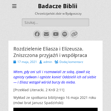
Badacze Biblii
Chrześcijański zbór w Bydgoszczy
Szukaj:
Facebook
E-
YouTube
Spotify
Link
mail
Rozdzielenie Eliasza i Elizeusza.
Zniszczona przyjaźń i współpraca
Opublikowano
Autor
17 maja, 2021
admin
Dodaj komentarz
Wtem, gdy oni szli i rozmawiali ze sobą, zjawił się
ognisty rydwan i ogniste konie! Oddzielił ich od siebie
— i Eliasz wstąpił wśród burzy do nieba.
[Przekład Literacki, 2 Król 2:11]
Wykład ze spotkania biblijnego 16 maja 2021 roku
(mówi brat Janusz Spadziński):