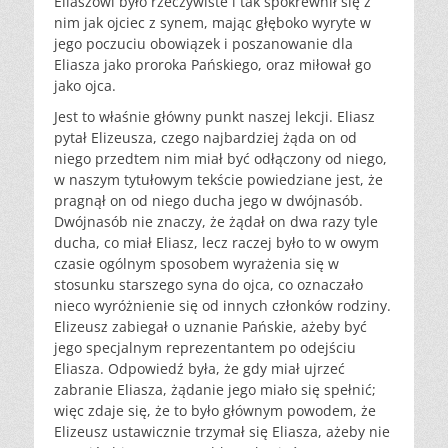
Eliaszowi było rzeczywiste i tak spokrewnił się z
nim jak ojciec z synem, mając głęboko wyryte w
jego poczuciu obowiązek i poszanowanie dla
Eliasza jako proroka Pańskiego, oraz miłował go
jako ojca.
Jest to właśnie główny punkt naszej lekcji. Eliasz
pytał Elizeusza, czego najbardziej żąda on od
niego przedtem nim miał być odłączony od niego,
w naszym tytułowym tekście powiedziane jest, że
pragnął on od niego ducha jego w dwójnasób.
Dwójnasób nie znaczy, że żądał on dwa razy tyle
ducha, co miał Eliasz, lecz raczej było to w owym
czasie ogólnym sposobem wyrażenia się w
stosunku starszego syna do ojca, co oznaczało
nieco wyróżnienie się od innych członków rodziny.
Elizeusz zabiegał o uznanie Pańskie, ażeby być
jego specjalnym reprezentantem po odejściu
Eliasza. Odpowiedź była, że gdy miał ujrzeć
zabranie Eliasza, żądanie jego miało się spełnić;
więc zdaje się, że to było głównym powodem, że
Elizeusz ustawicznie trzymał się Eliasza, ażeby nie