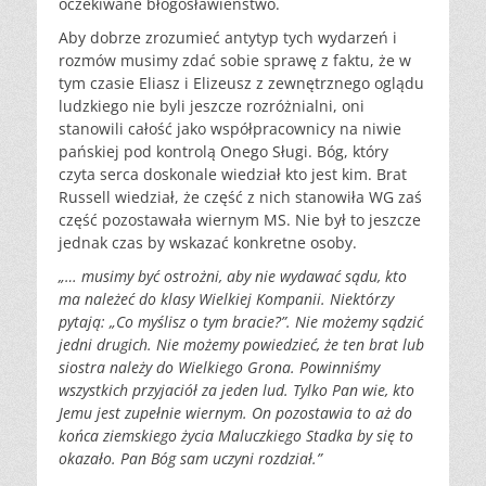
oczekiwane błogosławieństwo.
Aby dobrze zrozumieć antytyp tych wydarzeń i
rozmów musimy zdać sobie sprawę z faktu, że w
tym czasie Eliasz i Elizeusz z zewnętrznego oglądu
ludzkiego nie byli jeszcze rozróżnialni, oni
stanowili całość jako współpracownicy na niwie
pańskiej pod kontrolą Onego Sługi. Bóg, który
czyta serca doskonale wiedział kto jest kim. Brat
Russell wiedział, że część z nich stanowiła WG zaś
część pozostawała wiernym MS. Nie był to jeszcze
jednak czas by wskazać konkretne osoby.
„… musimy być ostrożni, aby nie wydawać sądu, kto
ma należeć do klasy Wielkiej Kompanii. Niektórzy
pytają: „Co myślisz o tym bracie?”. Nie możemy sądzić
jedni drugich. Nie możemy powiedzieć, że ten brat lub
siostra należy do Wielkiego Grona. Powinniśmy
wszystkich przyjaciół za jeden lud. Tylko Pan wie, kto
Jemu jest zupełnie wiernym. On pozostawia to aż do
końca ziemskiego życia Maluczkiego Stadka by się to
okazało. Pan Bóg sam uczyni rozdział.”