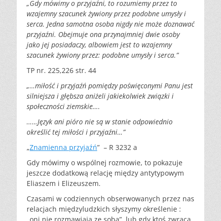
„Gdy mówimy o przyjaźni, to rozumiemy przez to
wzajemny szacunek żywiony przez podobne umysły i
serca. Jedna samotna osoba nigdy nie może doznawać
przyjaźni. Obejmuje ona przynajmniej dwie osoby
jako jej posiadaczy, albowiem jest to wzajemny
szacunek żywiony przez: podobne umysły i serca.”
TP nr. 225,226 str. 44
„…miłość i przyjaźń pomiędzy poświęconymi Panu jest
silniejsza i głębsza aniżeli jakiekolwiek związki i
społeczności ziemskie….
……Język ani pióro nie są w stanie odpowiednio
określić tej miłości i przyjaźni…”
„
Znamienna przyjaźń
” – R 3232 a
Gdy mówimy o wspólnej rozmowie, to pokazuje
jeszcze dodatkową relację między antytypowym
Eliaszem i Elizeuszem.
Czasami w codziennych obserwowanych przez nas
relacjach międzyludzkich słyszymy określenie :
„oni nie rozmawiają ze sobą”, lub gdy ktoś zwraca