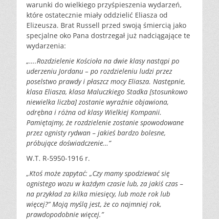
warunki do wielkiego przyśpieszenia wydarzeń,
które ostatecznie miały oddzielić Eliasza od
Elizeusza. Brat Russell przed swoją śmiercią jako
specjalne oko Pana dostrzegał już nadciągające te
wydarzenia:
„….Rozdzielenie Kościoła na dwie klasy nastąpi po
uderzeniu Jordanu – po rozdzieleniu ludzi przez
poselstwo prawdy i płaszcz mocy Eliasza. Następnie,
klasa Eliasza, klasa Maluczkiego Stadka [stosunkowo
niewielka liczba] zostanie wyraźnie objawiona,
odrębna i różna od klasy Wielkiej Kompanii.
Pamiętajmy, że rozdzielenie zostanie spowodowane
przez ognisty rydwan – jakieś bardzo bolesne,
próbujące doświadczenie…”
W.T. R-5950-1916 r.
„Ktoś może zapytać: „Czy mamy spodziewać się
ognistego wozu w każdym czasie lub, za jakiś czas –
na przykład za kilka miesięcy, lub może rok lub
więcej?” Moją myślą jest, że co najmniej rok,
prawdopodobnie więcej.”