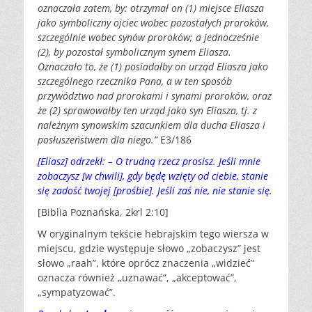
oznaczała zatem, by: otrzymał on (1) miejsce Eliasza
jako symboliczny ojciec wobec pozostałych proroków,
szczególnie wobec synów proroków; a jednocześnie
(2), by pozostał symbolicznym synem Eliasza.
Oznaczało to, że (1) posiadałby on urząd Eliasza jako
szczególnego rzecznika Pana, a w ten sposób
przywództwo nad prorokami i synami proroków, oraz
że (2) sprawowałby ten urząd jako syn Eliasza, tj. z
należnym synowskim szacunkiem dla ducha Eliasza i
posłuszeństwem dla niego.”
E3/186
[Eliasz] odrzekł: – O trudną rzecz prosisz. Jeśli mnie
zobaczysz [w chwili], gdy będę wzięty od ciebie, stanie
się zadość twojej [prośbie]. Jeśli zaś nie, nie stanie się.
[Biblia Poznańska, 2krl 2:10]
W oryginalnym tekście hebrajskim tego wiersza w
miejscu, gdzie występuje słowo „zobaczysz” jest
słowo „raah”, które oprócz znaczenia „widzieć”
oznacza również „uznawać”, „akceptować”,
„sympatyzować”.