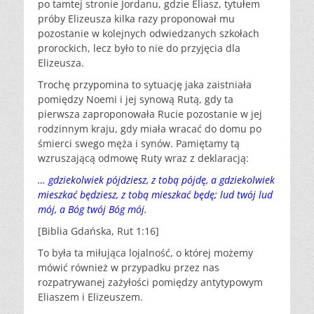
po tamtej stronie Jordanu, gdzie Eliasz, tytułem
próby Elizeusza kilka razy proponował mu
pozostanie w kolejnych odwiedzanych szkołach
prorockich, lecz było to nie do przyjęcia dla
Elizeusza.
Trochę przypomina to sytuację jaka zaistniała
pomiędzy Noemi i jej synową Rutą, gdy ta
pierwsza zaproponowała Rucie pozostanie w jej
rodzinnym kraju, gdy miała wracać do domu po
śmierci swego męża i synów. Pamiętamy tą
wzruszającą odmowę Ruty wraz z deklaracją:
… gdziekolwiek pójdziesz, z tobą pójdę, a gdziekolwiek
mieszkać będziesz, z tobą mieszkać będę; lud twój lud
mój, a Bóg twój Bóg mój.
[Biblia Gdańska, Rut 1:16]
To była ta miłująca lojalność, o której możemy
mówić również w przypadku przez nas
rozpatrywanej zażyłości pomiędzy antytypowym
Eliaszem i Elizeuszem.