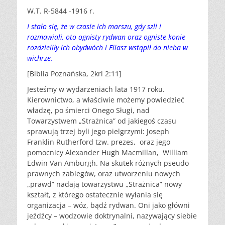
W.T. R-5844 -1916 r.
I stało się, że w czasie ich marszu, gdy szli i
rozmawiali, oto ognisty rydwan oraz ogniste konie
rozdzieliły ich obydwóch i Eliasz wstąpił do nieba w
wichrze.
[Biblia Poznańska, 2krl 2:11]
Jesteśmy w wydarzeniach lata 1917 roku.
Kierownictwo, a właściwie możemy powiedzieć
władzę, po śmierci Onego Sługi, nad
Towarzystwem „Strażnica” od jakiegoś czasu
sprawują trzej byli jego pielgrzymi: Joseph
Franklin Rutherford tzw. prezes, oraz jego
pomocnicy Alexander Hugh Macmillan, William
Edwin Van Amburgh. Na skutek różnych pseudo
prawnych zabiegów, oraz utworzeniu nowych
„prawd” nadają towarzystwu „Strażnica” nowy
kształt, z którego ostatecznie wyłania się
organizacja – wóz, bądź rydwan. Oni jako główni
jeźdźcy – wodzowie doktrynalni, nazywający siebie