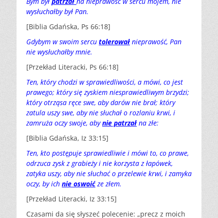
Bym był
patrzał
na nieprawość w sercu mojem, nie
wysłuchałby był Pan.
[Biblia Gdańska, Ps 66:18]
Gdybym w swoim sercu
tolerował
nieprawość, Pan
nie wysłuchałby mnie.
[Przekład Literacki, Ps 66:18]
Ten, który chodzi w sprawiedliwości, a mówi, co jest
prawego; który się zyskiem niesprawiedliwym brzydzi;
który otrząsa ręce swe, aby darów nie brał; który
zatula uszy swe, aby nie słuchał o rozlaniu krwi, i
zamruża oczy swoje, aby
nie patrzał
na złe:
[Biblia Gdańska, Iz 33:15]
Ten, kto postępuje sprawiedliwie i mówi to, co prawe,
odrzuca zysk z grabieży i nie korzysta z łapówek,
zatyka uszy, aby nie słuchać o przelewie krwi, i zamyka
oczy, by ich
nie oswoić
ze złem.
[Przekład Literacki, Iz 33:15]
Czasami da się słyszeć polecenie: „precz z moich