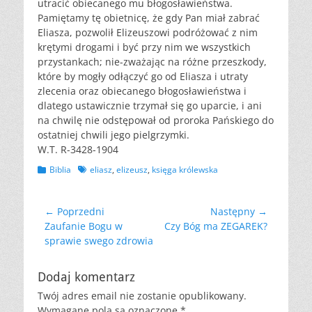
utracić obiecanego mu błogosławieństwa.
Pamiętamy tę obietnicę, że gdy Pan miał zabrać
Eliasza, pozwolił Elizeuszowi podróżować z nim
krętymi drogami i być przy nim we wszystkich
przystankach; nie-zważając na różne przeszkody,
które by mogły odłączyć go od Eliasza i utraty
zlecenia oraz obiecanego błogosławieństwa i
dlatego ustawicznie trzymał się go uparcie, i ani
na chwilę nie odstępował od proroka Pańskiego do
ostatniej chwili jego pielgrzymki.
W.T. R-3428-1904
Kategorii
Tagów
Biblia
eliasz
,
elizeusz
,
księga królewska
Nawigacja
← Poprzedni
Następny →
Poprzedni
Następny
Zaufanie Bogu w
Czy Bóg ma ZEGAREK?
wpisu
wpis:
wpis:
sprawie swego zdrowia
Dodaj komentarz
Twój adres email nie zostanie opublikowany.
Wymagane pola są oznaczone
*