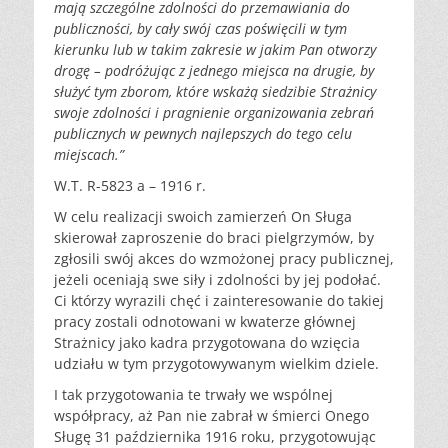
mają szczególne zdolności do przemawiania do
publiczności, by cały swój czas poświęcili w tym
kierunku lub w takim zakresie w jakim Pan otworzy
drogę – podróżując z jednego miejsca na drugie, by
służyć tym zborom, które wskażą siedzibie Strażnicy
swoje zdolności i pragnienie organizowania zebrań
publicznych w pewnych najlepszych do tego celu
miejscach.”
W.T. R-5823 a – 1916 r.
W celu realizacji swoich zamierzeń On Sługa
skierował zaproszenie do braci pielgrzymów, by
zgłosili swój akces do wzmożonej pracy publicznej,
jeżeli oceniają swe siły i zdolności by jej podołać.
Ci którzy wyrazili chęć i zainteresowanie do takiej
pracy zostali odnotowani w kwaterze głównej
Strażnicy jako kadra przygotowana do wzięcia
udziału w tym przygotowywanym wielkim dziele.
I tak przygotowania te trwały we wspólnej
współpracy, aż Pan nie zabrał w śmierci Onego
Sługę 31 października 1916 roku, przygotowując