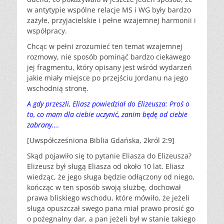
w antytypie wspólne relacje MS i WG były bardzo
zażyłe, przyjacielskie i pełne wzajemnej harmonii i
współpracy.
Chcąc w pełni zrozumieć ten temat wzajemnej
rozmowy, nie sposób pominąć bardzo ciekawego
jej fragmentu, który opisany jest wśród wydarzeń
jakie miały miejsce po przejściu Jordanu na jego
wschodnią stronę.
A gdy przeszli, Eliasz powiedział do Elizeusza: Proś o
to, co mam dla ciebie uczynić, zanim będę od ciebie
zabrany….
[Uwspółcześniona Biblia Gdańska, 2król 2:9]
Skąd pojawiło się to pytanie Eliasza do Elizeusza?
Elizeusz był sługą Eliasza od około 10 lat. Eliasz
wiedząc, że jego sługa będzie odłączony od niego,
kończąc w ten sposób swoją służbę, dochował
prawa bliskiego wschodu, które mówiło, że jeżeli
sługa opuszczał swego pana miał prawo prosić go
o pożegnalny dar, a pan jeżeli był w stanie takiego