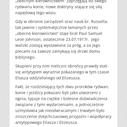
„obecnym kierownictwem” zaprzęgają do swego
rydwanu konie, nowe doktryny stające się siłą
napędową tego wozu.
Gdy w obronie zarządzeń oraz nauk br. Russella,
tak jawnie i systematycznie łamanych przez
„obecne kierownictwo” staje brat Paul Samuel
Leon Johnson, ostatecznie 23.07.1917r. jego
walizki zostają wystawione za próg, a za jego
plecami na zawsze zamykają się drzwi domu
biblijnego.
Skupieni przy nim nieliczni obrońcy prawdy stali
się antytypem wyraźnie pokazanego w tym czasie
Eliasza oddzielonego od Elizeusza.
Fakt, że rozdzielający tych dwu proroków rydwan,
konie i jeźdźcy pokazani byli jako utworzeni z
ognia, typuje na ciężkie i bolesne doświadczenia
związane z tymi wydarzeniami, a jednocześnie
uzmysławia jak nieodwracalnym i trwałym było
zniszczenie dotychczasowej przyjaźni i współpracy
antytypowego Eliasza i Elizeusza.