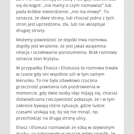
się do kogoś: „nie mamy o czym rozmawiać” lub
pada krótkie stwierdzenie: „nie ma mowy!”. To
oznacza, że dwie strony, lub chociaż jedna z tych
stron jest uprzedzona, zła, lub nie akceptuje
drugiej strony.
Możemy powiedzieć że dopóki trwa rozmowa,
dopóty jest wrażenie, że jest jakaś wzajemna
relacja i oczekiwanie porozumienia. Brak rozmowy
oznacza stan kryzysu.
W przypadku Eliasza i Elizeusza ta rozmowa trwała
w czasie gdy oni wspólnie szli w tym samym
kierunku. To nie była zdawkowo rzucona
grzeczność powitania lub pozdrowienia w
momencie, gdy dwie osoby idąc mijają się, chociaż
doświadczana rzeczywistość pokazuje, że i w tym
zakresie bywają różne sytuacje, gdzie ludzie
czasami unikają się, by się nie minąć, np.
przechodząc na drugą stronę ulicy.
Eliasz i Elizeusz rozmawiali ze sobą w ożywionym
duchu, co pokazywało w jeszcze jeden sposób, że