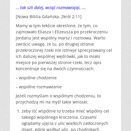
… tak szli dalej, wciąż rozmawiając, ….
[Nowa Biblia Gdańska, 2król 2:11]
Mamy w tym tekście określone, że tym, co
zajmowało Eliasza i Elizeusza po przekroczeniu
Jordanu jest wspólny marsz i rozmowa. Warto
zwrócić uwagę, że tu, po drugiej stronie
przekroczonej rzeki nie istnieje sprecyzowany cel
ich dalszej wspólnej wędrówki, jak to miało
miejsce po pierwszej stronie rzeki, lecz opis
koncentruje się na dwóch czynnościach:
– wspólne chodzenie
– wspólne rozmawianie
Jeżeli rozmyślam o wspólnym chodzeniu, to
przychodzą mi na myśl takie wnioski:
żeby iść wspólnie to trzeba mieć wspólny cel
takiego wspólnego kroczenia. Czasami
oglądamy ujęcia z ulic wielkich zatłoczonych
miast, gdzie wzdłuż ulic, po chodnikach