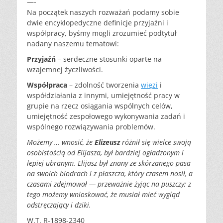
—-
Na początek naszych rozważań podamy sobie
dwie encyklopedyczne definicje przyjaźni i
współpracy, byśmy mogli zrozumieć podtytuł
nadany naszemu tematowi:
Przyjaźń
– serdeczne stosunki oparte na
wzajemnej życzliwości.
Współpraca
– zdolność tworzenia
więzi
i
współdziałania z innymi, umiejętność pracy w
grupie na rzecz osiągania wspólnych celów,
umiejętność zespołowego wykonywania zadań i
wspólnego rozwiązywania problemów.
Możemy … wnosić, że
Elizeusz
różnił się wielce swoją
osobistością od Elijasza, był bardziej ogładzonym i
lepiej ubranym. Elijasz był znany ze skórzanego pasa
na swoich biodrach i z płaszcza, który czasem nosił, a
czasami zdejmował — przeważnie żyjąc na puszczy; z
tego możemy wnioskować, że musiał mieć wygląd
odstręczający i dziki.
W.T. R-1898-2340