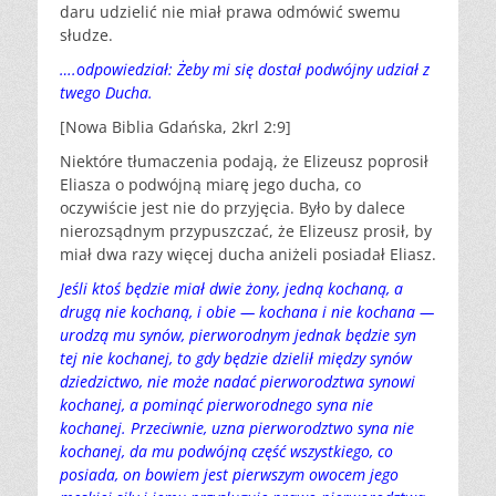
daru udzielić nie miał prawa odmówić swemu
słudze.
….odpowiedział: Żeby mi się dostał podwójny udział z
twego Ducha.
[Nowa Biblia Gdańska, 2krl 2:9]
Niektóre tłumaczenia podają, że Elizeusz poprosił
Eliasza o podwójną miarę jego ducha, co
oczywiście jest nie do przyjęcia. Było by dalece
nierozsądnym przypuszczać, że Elizeusz prosił, by
miał dwa razy więcej ducha aniżeli posiadał Eliasz.
Jeśli ktoś będzie miał dwie żony, jedną kochaną, a
drugą nie kochaną, i obie — kochana i nie kochana —
urodzą mu synów, pierworodnym jednak będzie syn
tej nie kochanej, to gdy będzie dzielił między synów
dziedzictwo, nie może nadać pierworodztwa synowi
kochanej, a pominąć pierworodnego syna nie
kochanej. Przeciwnie, uzna pierworodztwo syna nie
kochanej, da mu podwójną część wszystkiego, co
posiada, on bowiem jest pierwszym owocem jego