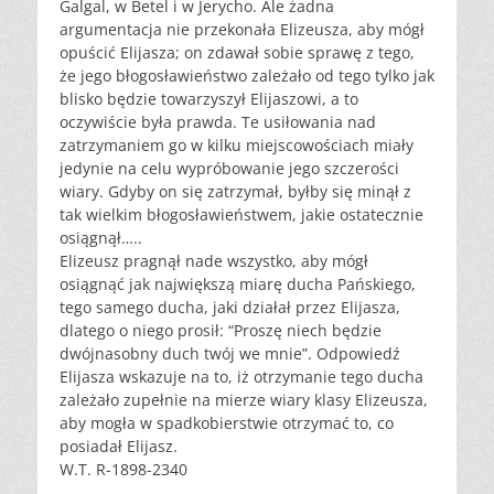
Galgal, w Betel i w Jerycho. Ale żadna
argumentacja nie przekonała Elizeusza, aby mógł
opuścić Elijasza; on zdawał sobie sprawę z tego,
że jego błogosławieństwo zależało od tego tylko jak
blisko będzie towarzyszył Elijaszowi, a to
oczywiście była prawda. Te usiłowania nad
zatrzymaniem go w kilku miejscowościach miały
jedynie na celu wypróbowanie jego szczerości
wiary. Gdyby on się zatrzymał, byłby się minął z
tak wielkim błogosławieństwem, jakie ostatecznie
osiągnął…..
Elizeusz pragnął nade wszystko, aby mógł
osiągnąć jak największą miarę ducha Pańskiego,
tego samego ducha, jaki działał przez Elijasza,
dlatego o niego prosił: “Proszę niech będzie
dwójnasobny duch twój we mnie”. Odpowiedź
Elijasza wskazuje na to, iż otrzymanie tego ducha
zależało zupełnie na mierze wiary klasy Elizeusza,
aby mogła w spadkobierstwie otrzymać to, co
posiadał Elijasz.
W.T. R-1898-2340