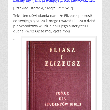
męskiej siły i jemu przysługuje prawo pierworodztwa.
[Przekład Literacki, 5Mojż. 21:15-17]
Tekst ten uświadamia nam, że Elizeusz poprosił
od swojego ojca, za którego uważał Eliasza o dział
pierworodztwa w udzieleniu jego autorytetu i
ducha. (w.12 Ojcze mój, ojcze mój)
„