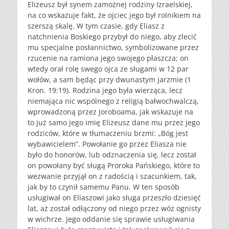
Elizeusz był synem zamożnej rodziny Izraelskiej,
na co wskazuje fakt, że ojciec jego był rolnikiem na
szerszą skalę. W tym czasie, gdy Eliasz z
natchnienia Boskiego przybył do niego, aby zlecić
mu specjalne posłannictwo, symbolizowane przez
rzucenie na ramiona jego swojego płaszcza; on
wtedy orał rolę swego ojca ze sługami w 12 par
wołów, a sam będąc przy dwunastym jarzmie (1
Kron. 19:19). Rodzina jego była wierząca, lecz
niemająca nic wspólnego z religią bałwochwalczą,
wprowadzoną przez Joroboama, jak wskazuje na
to już samo jego imię Elizeusz dane mu przez jego
rodziców, które w tłumaczeniu brzmi: „Bóg jest
wybawicielem”. Powołanie go przez Eliasza nie
było do honorów, lub odznaczenia się, lecz został
on powołany być sługą Proroka Pańskiego, które to
wezwanie przyjął on z radością i szacunkiem, tak,
jak by to czynił samemu Panu. W ten sposób
usługiwał on Eliaszowi jako sługa przeszło dziesięć
lat, aż został odłączony od niego przez wóz ognisty
w wichrze. Jego oddanie się sprawie usługiwania