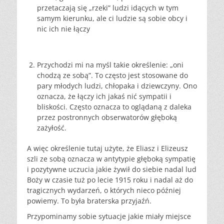
przetaczają się „rzeki” ludzi idących w tym
samym kierunku, ale ci ludzie są sobie obcy i
nic ich nie łączy
Przychodzi mi na myśl takie określenie: „oni
chodzą ze sobą”. To często jest stosowane do
pary młodych ludzi, chłopaka i dziewczyny. Ono
oznacza, że łączy ich jakaś nić sympatii i
bliskości. Często oznacza to oglądaną z daleka
przez postronnych obserwatorów głęboką
zażyłość.
A więc określenie tutaj użyte, że Eliasz i Elizeusz
szli ze sobą oznacza w antytypie głęboką sympatię
i pozytywne uczucia jakie żywił do siebie nadal lud
Boży w czasie tuż po lecie 1915 roku i nadal aż do
tragicznych wydarzeń, o których nieco później
powiemy. To była braterska przyjaźń.
Przypominamy sobie sytuacje jakie miały miejsce