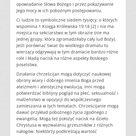
opowiadanie Słowa Bożego i przez pokazywanie
Jego mocy w ich pobożnym postępowaniu.
Ci ludzie to symboliczne siedem tysięcy, o których
wspomina 1 Księga Królewska 19:18 [2] i nie ma
miejsca na sekciarstwo w tym obrazie (nie ma
jednej grupy, która zgromadziłaby cały lud Boży).
Jeśli porównać świat do wielkiego dramatu to
wierzący odgrywają w tym dramacie bardzo różne
role i kładą nacisk na różne aspekty Boskiego
poselstwa.
Działania chrześcijan mogą dotyczyć naukowej
obrony wiary i dobrego imienia Boga przed
ateizmem i ateistyczną ewolucją. Inni mogą
potwierdzać biblijny pogląd na płeć, seksualność i
małżeństwo w opozycji do współczesnego
zamieszania w tych tematach. Chrześcijanie mogą
dawać przykład pobożnego życia zgodnego z
ewangelią. Mogą też położyć nacisk na dzieło
Chrystusa w wyzwalaniu grzeszników z różnych
nałogów. Niektórzy podkreślają wartość