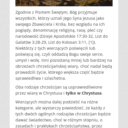
Zgodnie z Pismem Świętym, Bóg przyjmuje
wszystkich, którzy uznali Jego Syna Jezusa jako
swojego Zbawiciela i Króla, bez względu na ich
poglądy, denominację religijną, rasę, płeć czy
narodowość (Dzieje Apostolskie 17:30-32, List do
Galatów 3:28-29, List do Kolosan 3:11, [1]).
Niektórzy z tych wierzących poświęcili lub
poświęcą się, czyli oddadzą Bogu swoje serce,
umysł i wolę. Inni pozostaną mniej lub bardziej na
obrzeżach chrześcijańskiej wiary, choć nadal będą
prowadzili życie, którego większa część będzie
sprawiedliwa i szlachetna.
Oba rodzaje chrześcijan są usprawiedliwione
przez wiarę w Chrystusa i
tylko w Chrystusa
.
Wierzących można dalej podzielić na różne
kategorie, ale wystarczy powiedzieć, że każdy z
tych dwóch ogólnych rodzajów chrześcijan będzie
dawać świadectwo, choć w różnym stopniu, o
zasadach i praktykach chrześcijaństwa, przez