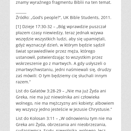
znamy wyraźnego fragmentu Biblii na ten temat.
______
Źródło: „God’s people?”, UK Bible Students, 2011.
[1] Dzieje 17:30-32 – „Bóg wprawdzie puszczał
płazem czasy niewiedzy, teraz jednak wzywa
wszędzie wszystkich ludzi, aby się upamiętali,
gdyż wyznaczył dzień, w którym będzie sądził
świat sprawiedliwie przez męża, którego
ustanowił, potwierdzając to wszystkim przez
wskrzeszenie go z martwych. A gdy usłyszeli o
zmartwychwstaniu, jedni naśmiewali się, drudzy
zaś mówili: O tym będziemy cię słuchali innym
razem.”
List do Galatów 3:28-29 – „Nie ma już Żyda ani
Greka, nie ma już niewolnika ani człowieka
wolnego, nie ma mężczyzny ani kobiety; albowiem
wy wszyscy jedno jesteście w Jezusie Chrystusie.”
List do Kolosan 3:11 – „W odnowieniu tym nie ma
Greka ani Żyda, obrzezania ani nieobrzezania,
cudzoziemca, Scyty, niewolnika, wolnego, lecz