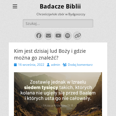
Badacze Biblii
Chrześcijański zbór w Bydgoszczy
Szukaj:
Facebook
E-
YouTube
Spotify
Link
mail
Kim jest dzisiaj lud Boży i gdzie
można go znaleźć?
Opublikowano
Autor
16 września, 2022
admin
Dodaj komentarz