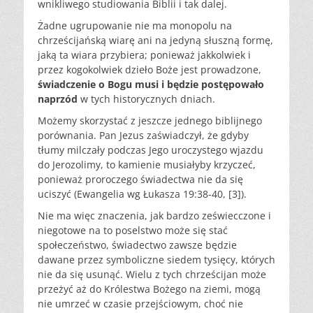
wnikliwego studiowania Biblii i tak dalej.
Żadne ugrupowanie nie ma monopolu na
chrześcijańską wiarę ani na jedyną słuszną formę,
jaką ta wiara przybiera; ponieważ jakkolwiek i
przez kogokolwiek dzieło Boże jest prowadzone,
świadczenie o Bogu musi i będzie postępowało
naprzód
w tych historycznych dniach.
Możemy skorzystać z jeszcze jednego biblijnego
porównania. Pan Jezus zaświadczył, że gdyby
tłumy milczały podczas Jego uroczystego wjazdu
do Jerozolimy, to kamienie musiałyby krzyczeć,
ponieważ proroczego świadectwa nie da się
uciszyć (Ewangelia wg Łukasza 19:38-40, [3]).
Nie ma więc znaczenia, jak bardzo zeświecczone i
niegotowe na to poselstwo może się stać
społeczeństwo, świadectwo zawsze będzie
dawane przez symboliczne siedem tysięcy, których
nie da się usunąć. Wielu z tych chrześcijan może
przeżyć aż do Królestwa Bożego na ziemi, mogą
nie umrzeć w czasie przejściowym, choć nie