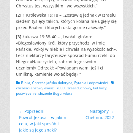
Chrystus jest wszystkim i we wszystkich.”
[2] 1 Królewska 19:18 – „Zostawię jednak w Izraelu
siedem tysięcy takich, których kolana nie ugięły się
przed Baalem i których usta go nie całowały.”
[3] Łukasza 19:38-40 – „I wołali głośno:
«Błogosławiony Król, który przychodzi w imię
Pańskie. Pokój w niebie i chwała na wysokościach».
Lecz niektórzy faryzeusze spośród tłumu rzekli do
Niego: «Nauczycielu, zabroń tego swoim
uczniom!» Odrzekł: «Powiadam wam: Jeśli ci
umilkną, kamienie wołać będą».”
Kategorii
Tagów
Biblia
,
Chrześcijańska doktryna
,
Pytania i odpowiedzi
chrześcijaństwo
,
eliasz i 7000
,
Izrael duchowy
,
lud boży
,
poświęcenie
,
służenie Bogu
,
wiara
Nawigacja
← Poprzedni
Następny →
Poprzedni
Następny
Powrót Jezusa – w jakim
Chełmno 2022
wpisu
wpis:
wpis:
celu, w jaki sposób i
jakie są jego znaki?