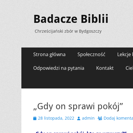
Badacze Biblii
Chrześcijański zbór w Bydgoszczy
Menu
Przejdź
Strona główna
Społeczność
Lekcje 
do
zawartości
Odpowiedzi na pytania
Kontakt
Cie
„Gdy on sprawi pokój”
Opublikowano
Autor
28 listopada, 2022
admin
Dodaj komenta