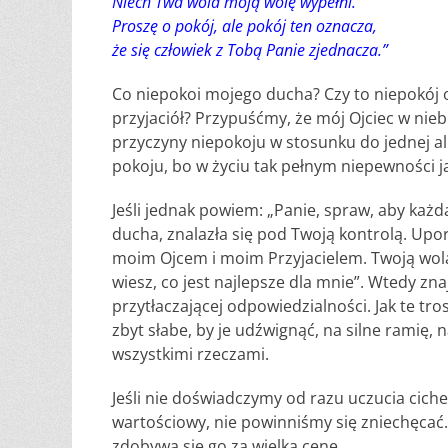
Niech Twa wola moją wolę wypełni.
Proszę o pokój, ale pokój ten oznacza,
że się człowiek z Tobą Panie zjednacza.”
Co niepokoi mojego ducha? Czy to niepokój 
przyjaciół? Przypuśćmy, że mój Ojciec w nie
przyczyny niepokoju w stosunku do jednej al
pokoju, bo w życiu tak pełnym niepewności j
Jeśli jednak powiem: „Panie, spraw, aby każd
ducha, znalazła się pod Twoją kontrolą. Upor
moim Ojcem i moim Przyjacielem. Twoją wolą j
wiesz, co jest najlepsze dla mnie”. Wtedy zn
przytłaczającej odpowiedzialności. Jak te tro
zbyt słabe, by je udźwignąć, na silne ramię,
wszystkimi rzeczami.
Jeśli nie doświadczymy od razu uczucia cich
wartościowy, nie powinniśmy się zniechęcać. 
zdobywa się go za wielką cenę.