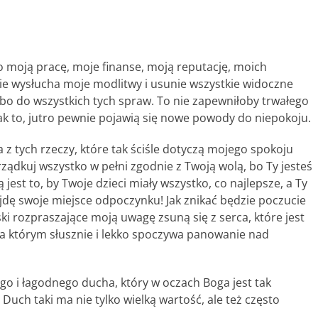
o moją pracę, moje finanse, moją reputację, moich
bie wysłucha moje modlitwy i usunie wszystkie widoczne
bo do wszystkich tych spraw. To nie zapewniłoby trwałego
ak to, jutro pewnie pojawią się nowe powody do niepokoju.
a z tych rzeczy, które tak ściśle dotyczą mojego spokoju
ządkuj wszystko w pełni zgodnie z Twoją wolą, bo Ty jesteś
est to, by Twoje dzieci miały wszystko, co najlepsze, a Ty
ajdę swoje miejsce odpoczynku! Jak znikać będzie poczucie
ski rozpraszające moją uwagę zsuną się z serca, które jest
 na którym słusznie i lekko spoczywa panowanie nad
ego i łagodnego ducha, który w oczach Boga jest tak
Duch taki ma nie tylko wielką wartość, ale też często