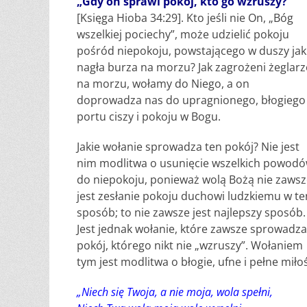
„Gdy on sprawi pokój, kto go wzruszy?”
[Księga Hioba 34:29]. Kto jeśli nie On, „Bóg
wszelkiej pociechy”, może udzielić pokoju
pośród niepokoju, powstającego w duszy jak
nagła burza na morzu? Jak zagrożeni żeglarz
na morzu, wołamy do Niego, a on
doprowadza nas do upragnionego, błogiego
portu ciszy i pokoju w Bogu.
Jakie wołanie sprowadza ten pokój? Nie jest
nim modlitwa o usunięcie wszelkich powod
do niepokoju, ponieważ wolą Bożą nie zawsz
jest zesłanie pokoju duchowi ludzkiemu w te
sposób; to nie zawsze jest najlepszy sposób.
Jest jednak wołanie, które zawsze sprowadza
pokój, którego nikt nie „wzruszy”. Wołaniem
tym jest modlitwa o błogie, ufne i pełne miło
„Niech się Twoja, a nie moja, wola spełni,