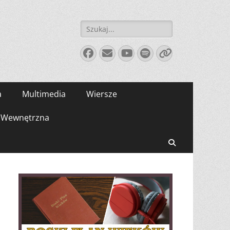
Szukaj:
Facebook
E-
YouTube
Spotify
Link
mail
a
Multimedia
Wiersze
Wewnętrzna
Search