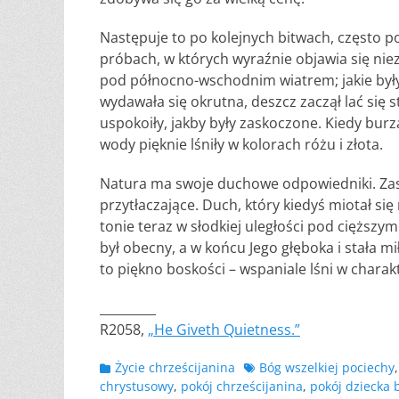
Następuje to po kolejnych bitwach, często p
próbach, w których wyraźnie objawia się nie
pod północno-wschodnim wiatrem; jakie były 
wydawała się okrutna, deszcz zaczął lać się 
uspokoiły, jakby były zaskoczone. Kiedy bur
wody pięknie lśniły w kolorach różu i złota.
Natura ma swoje duchowe odpowiedniki. Zask
przytłaczające. Duch, który kiedyś miotał si
tonie teraz w słodkiej uległości pod cięższ
był obecny, a w końcu Jego głęboka i stała m
to piękno boskości – wspaniale lśni w charakt
_________
R2058,
„He Giveth Quietness.”
Kategorii
Tagów
Życie chrześcijanina
Bóg wszelkiej pociechy
chrystusowy
,
pokój chrześcijanina
,
pokój dziecka 