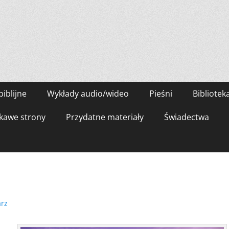
biblijne
Wykłady audio/wideo
Pieśni
Bibliotek
kawe strony
Przydatne materiały
Świadectwa
rz