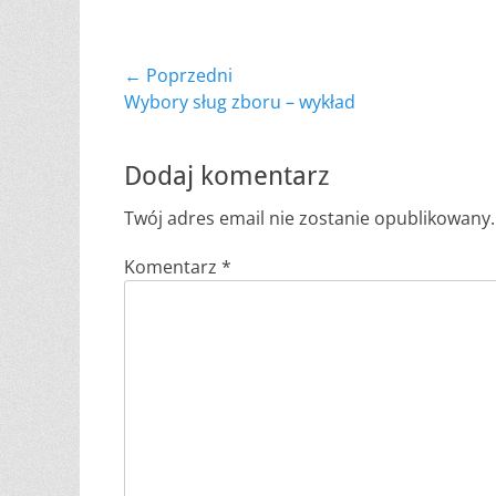
Nawigacja
← Poprzedni
Poprzedni
Wybory sług zboru – wykład
wpisu
wpis:
Dodaj komentarz
Twój adres email nie zostanie opublikowany.
Komentarz
*