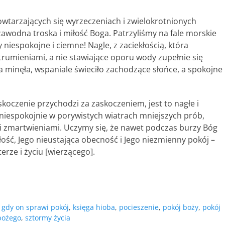
owtarzających się wyrzeczeniach i zwielokrotnionych
zawodna troska i miłość Boga. Patrzyliśmy na fale morskie
niespokojne i ciemne! Nagle, z zaciekłością, która
strumieniami, a nie stawiające oporu wody zupełnie się
za minęła, wspaniale świeciło zachodzące słońce, a spokojne
oczenie przychodzi za zaskoczeniem, jest to nagłe i
ę niespokojnie w porywistych wiatrach mniejszych prób,
ymi zmartwieniami. Uczymy się, że nawet podczas burzy Bóg
iłość, Jego nieustająca obecność i Jego niezmienny pokój –
erze i życiu [wierzącego].
,
gdy on sprawi pokój
,
księga hioba
,
pocieszenie
,
pokój boży
,
pokój
bożego
,
sztormy życia