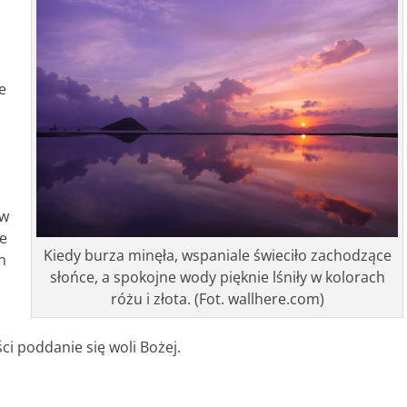
e
ów
e
Kiedy burza minęła, wspaniale świeciło zachodzące
n
słońce, a spokojne wody pięknie lśniły w kolorach
różu i złota. (Fot. wallhere.com)
ści poddanie się woli Bożej.