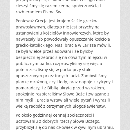
cieszyliśmy się razem cenną społecznością i
rozbieraniem Pisma Św.
Ponieważ Grecja jest krajem ściśle grecko-
prawosławnym, dlatego nie jest przychylna
ustanowieniu kościołów innowierczych, które by
nawracały lub powodowały opuszczanie kościoła
grecko-katolickiego. Nasi bracia w Larissa mówili,
że byli wielce prześladowani i że byłoby
bezpieczniej zebrać się na otwartym miejscu w
publicznym parku; rozproszyliśmy się więc a
potem zeszliśmy się w parku przy stole
opuszczonym przez innych ludzi. Zamówiliśmy
piankę mrożoną, czyli lody, oraz napoje z cytryny i
pomarańczy, i z Biblią ukrytą przed wzrokiem,
spokojnie rozbieraliśmy Słowo Boże i związane z
nim myśli. Bracia wstawiali wiele pytań i wyrazili
wielką radość z otrzymanych Błogosławieństw.
Po około godzinnej cennej społeczności i
ucztowaniu z dobrych rzeczy Słowa Bożego,
przybliżył się do nas człowiek w cywilnym ubraniu,