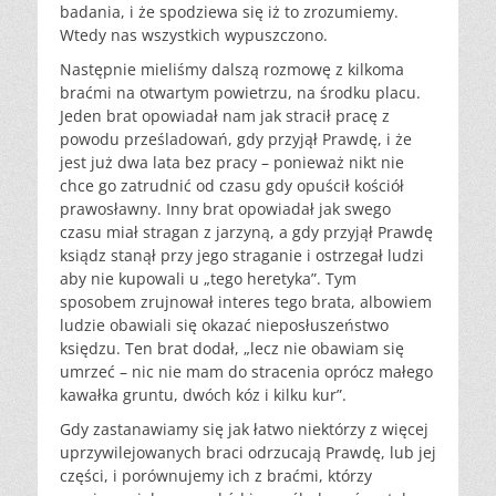
badania, i że spodziewa się iż to zrozumiemy.
Wtedy nas wszystkich wypuszczono.
Następnie mieliśmy dalszą rozmowę z kilkoma
braćmi na otwartym powietrzu, na środku placu.
Jeden brat opowiadał nam jak stracił pracę z
powodu prześladowań, gdy przyjął Prawdę, i że
jest już dwa lata bez pracy – ponieważ nikt nie
chce go zatrudnić od czasu gdy opuścił kościół
prawosławny. Inny brat opowiadał jak swego
czasu miał stragan z jarzyną, a gdy przyjął Prawdę
ksiądz stanął przy jego straganie i ostrzegał ludzi
aby nie kupowali u „tego heretyka”. Tym
sposobem zrujnował interes tego brata, albowiem
ludzie obawiali się okazać nieposłuszeństwo
księdzu. Ten brat dodał, „lecz nie obawiam się
umrzeć – nic nie mam do stracenia oprócz małego
kawałka gruntu, dwóch kóz i kilku kur”.
Gdy zastanawiamy się jak łatwo niektórzy z więcej
uprzywilejowanych braci odrzucają Prawdę, lub jej
części, i porównujemy ich z braćmi, którzy