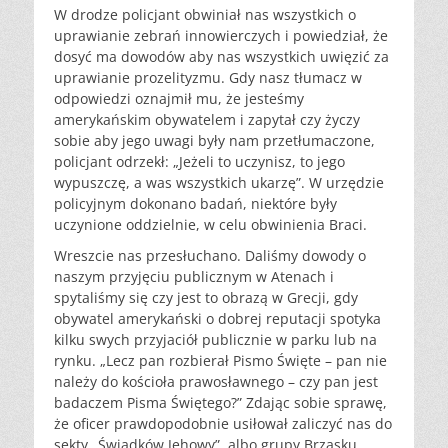
W drodze policjant obwiniał nas wszystkich o
uprawianie zebrań innowierczych i powiedział, że
dosyć ma dowodów aby nas wszystkich uwięzić za
uprawianie prozelityzmu. Gdy nasz tłumacz w
odpowiedzi oznajmił mu, że jesteśmy
amerykańskim obywatelem i zapytał czy życzy
sobie aby jego uwagi były nam przetłumaczone,
policjant odrzekł: „Jeżeli to uczynisz, to jego
wypuszczę, a was wszystkich ukarzę”. W urzędzie
policyjnym dokonano badań, niektóre były
uczynione oddzielnie, w celu obwinienia Braci.
Wreszcie nas przesłuchano. Daliśmy dowody o
naszym przyjęciu publicznym w Atenach i
spytaliśmy się czy jest to obrazą w Grecji, gdy
obywatel amerykański o dobrej reputacji spotyka
kilku swych przyjaciół publicznie w parku lub na
rynku. „Lecz pan rozbierał Pismo Święte – pan nie
należy do kościoła prawosławnego – czy pan jest
badaczem Pisma Świętego?” Zdając sobie sprawę,
że oficer prawdopodobnie usiłował zaliczyć nas do
sekty „Świadków Jehowy”, albo grupy Brzasku,