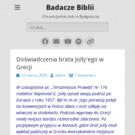
Badacze Biblii
Chrześcijański zbór w Bydgoszczy
Szukaj:
Facebook
E-
YouTube
Spotify
Link
mail
Doświadczenia brata Jolly’ego w
Grecji
Opublikowano
Autor
12 marca, 2020
admin
1 komentarz
W czasopiśmie pt. „Teraźniejsza Prawda” nr 176
redaktor Raymond G. Jolly opisał swoją podróż po
Europie z roku 1957. Był to m.in. jego pierwszy pobyt
na konwencjach w Polsce (dwie z nich odbyły się
wówczas w stodołach). Podczas wyprawy do Grecji
miały miejsce bardzo różnorodne zdarzenia. Po
pozytywnym przyjęciu w Atenach, gdzie brat Jolly miał
wykład publiczny w Grecko-Amerykańskim Instytucie