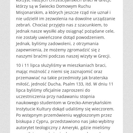
którzy są w Świecko Domowym Ruchu
Misjonarskim, a których jeszcze rząd nie uznał i
nie udzielił im zezwolenia na dowolne urządzanie
zebrań. Chociaż przyjęto nas z szacunkiem, to
jednak nasze wysiłki aby osiągnąć pożądane cele,
nie zostały uwieńczone dotąd powodzeniem.
Jednak, byliśmy zadowoleni, z otrzymania
zapewnienia, że możemy zgromadzić się z
naszymi braćmi podczas naszej wizyty w Grecji.
10 i 11 lipca służyliśmy w mieszkaniach braci,
mając możność z niemi się zaznajomić oraz
przemawiać na takie przedmioty jak braterska
miłość, jedność Ducha, Psalm 133, itd. W dniu 11
lipca byliśmy oficjalnie zaproszeni do
uczestniczenia przy nadawaniu stopnia
naukowego studentom w Grecko-Amerykańskim
Instytucie Kultury dokąd udaliśmy się wieczorem.
Po wstępnym przemówieniu wygłoszonym przez
biskupa z Cypru, przedstawiono nas jako wybitny
autorytet teologiczny z Ameryki, gdzie mieliśmy