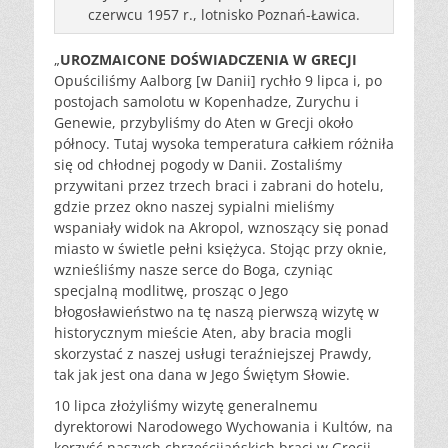
czerwcu 1957 r., lotnisko Poznań-Ławica.
„
UROZMAICONE DOŚWIADCZENIA W GRECJI
Opuściliśmy Aalborg [w Danii] rychło 9 lipca i, po
postojach samolotu w Kopenhadze, Zurychu i
Genewie, przybyliśmy do Aten w Grecji około
północy. Tutaj wysoka temperatura całkiem różniła
się od chłodnej pogody w Danii. Zostaliśmy
przywitani przez trzech braci i zabrani do hotelu,
gdzie przez okno naszej sypialni mieliśmy
wspaniały widok na Akropol, wznoszący się ponad
miasto w świetle pełni księżyca. Stojąc przy oknie,
wznieśliśmy nasze serce do Boga, czyniąc
specjalną modlitwę, prosząc o Jego
błogosławieństwo na tę naszą pierwszą wizytę w
historycznym mieście Aten, aby bracia mogli
skorzystać z naszej usługi teraźniejszej Prawdy,
tak jak jest ona dana w Jego Świętym Słowie.
10 lipca złożyliśmy wizytę generalnemu
dyrektorowi Narodowego Wychowania i Kultów, na
korzyść naszych chrześcijańskich braci w Grecji,