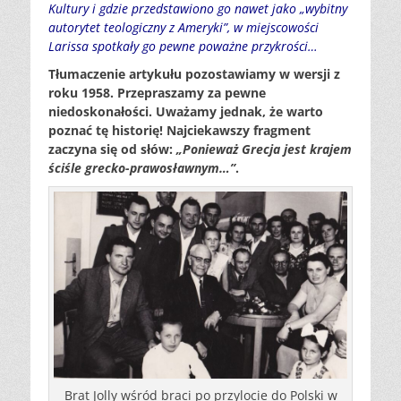
Kultury i gdzie przedstawiono go nawet jako „wybitny
autorytet teologiczny z Ameryki”, w miejscowości
Larissa spotkały go pewne poważne przykrości…
Tłumaczenie artykułu pozostawiamy w wersji z
roku 1958. Przepraszamy za pewne
niedoskonałości. Uważamy jednak, że warto
poznać tę historię! Najciekawszy fragment
zaczyna się od słów:
„Ponieważ Grecja jest krajem
ściśle grecko-prawosławnym…”
.
Brat Jolly wśród braci po przylocie do Polski w