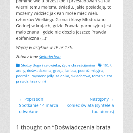
pomimo wielu przeszkód i prześladowań są tak
wierni temu małemu światłu, jakie posiadają, to
możemy widzieć jak Pan może mieć wielu
członków Wielkiego Grona i klasy Młodociano-
Godnej w krajach, gdzie Prawda parousyjna jest
mało znana i gdzie nie doszła jeszcze Prawda
epifaniczna (…)”
Więcej w artykule w TP nr 176.
Zobacz inne
świadectwa
.
Kategorii
Tagów
Słudzy Boga i człowieka
,
Życie chrześcijanina
1957
,
ateny
,
doświadczenia
,
grecja
,
larissa
,
podróż misyjna
,
podróże
,
raymond jolly
,
salonika
,
świadectwa
,
teraźniejsza
prawda
,
tesaloniki
Nawigacja
← Poprzedni
Następny →
Poprzedni
Następny
Spotkanie 14 marca
Koniec świata (synteleia
wpisu
wpis:
wpis:
odwołane
tou aionos)
1 thought on “Doświadczenia brata