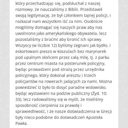
który przechadzając się, podsłuchał z naszej
rozmowy, że nauczaliśmy z Biblii. Przedstawił
swoją legitymację, że był członkiem tajnej policji, i
rozkazał nam wszystkim iść za nim. Osobiście
mogliśmy domagać się naszych praw aby nas
uwolniono jako amerykańskiego obywatela, lecz
pozostaliśmy z braćmi aby bronić ich sprawy.
Wszyscy (w liczbie 12) byliśmy zegnani jak bydło, i
eskortowani pieszo w koszulach bez marynarek
pod upalnym słońcem przez całą milę, tj. z parku
przez centrum miasta na posterunek policyjny,
będąc prowadzeni pod strażą przez urzędnika
policyjnego, który dokonał aresztu i trzech
policjantów na rowerach jadących za nami. Można
powiedzieć iż było to dosyć paradne widowisko,
będąc wystawieni na podziw publiczny (Żyd. 10:
33), lecz radowaliśmy się w myśli, że mieliśmy
sposobność cierpienia za prawdę i
sprawiedliwość, i że nasze doświadczenia w Grecji
były nieco podobne do doświadczeń Apostoła
Pawła.