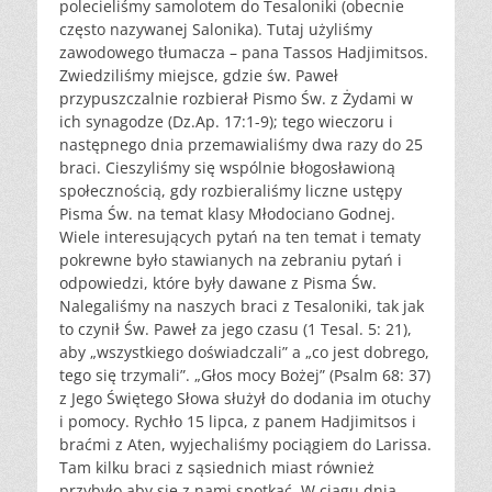
polecieliśmy samolotem do Tesaloniki (obecnie
często nazywanej Salonika). Tutaj użyliśmy
zawodowego tłumacza – pana Tassos Hadjimitsos.
Zwiedziliśmy miejsce, gdzie św. Paweł
przypuszczalnie rozbierał Pismo Św. z Żydami w
ich synagodze (Dz.Ap. 17:1-9); tego wieczoru i
następnego dnia przemawialiśmy dwa razy do 25
braci. Cieszyliśmy się wspólnie błogosławioną
społecznością, gdy rozbieraliśmy liczne ustępy
Pisma Św. na temat klasy Młodociano Godnej.
Wiele interesujących pytań na ten temat i tematy
pokrewne było stawianych na zebraniu pytań i
odpowiedzi, które były dawane z Pisma Św.
Nalegaliśmy na naszych braci z Tesaloniki, tak jak
to czynił Św. Paweł za jego czasu (1 Tesal. 5: 21),
aby „wszystkiego doświadczali” a „co jest dobrego,
tego się trzymali”. „Głos mocy Bożej” (Psalm 68: 37)
z Jego Świętego Słowa służył do dodania im otuchy
i pomocy. Rychło 15 lipca, z panem Hadjimitsos i
braćmi z Aten, wyjechaliśmy pociągiem do Larissa.
Tam kilku braci z sąsiednich miast również
przybyło aby się z nami spotkać. W ciągu dnia