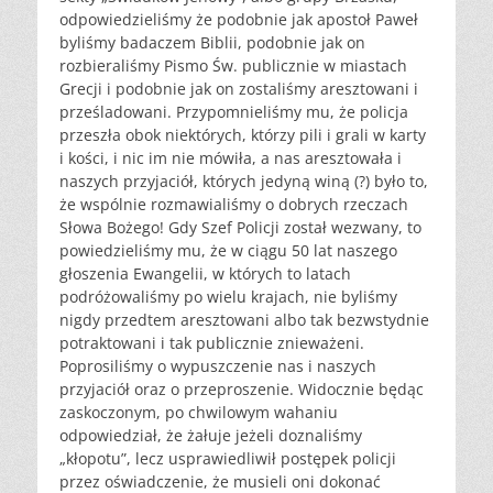
odpowiedzieliśmy że podobnie jak apostoł Paweł
byliśmy badaczem Biblii, podobnie jak on
rozbieraliśmy Pismo Św. publicznie w miastach
Grecji i podobnie jak on zostaliśmy aresztowani i
prześladowani. Przypomnieliśmy mu, że policja
przeszła obok niektórych, którzy pili i grali w karty
i kości, i nic im nie mówiła, a nas aresztowała i
naszych przyjaciół, których jedyną winą (?) było to,
że wspólnie rozmawialiśmy o dobrych rzeczach
Słowa Bożego! Gdy Szef Policji został wezwany, to
powiedzieliśmy mu, że w ciągu 50 lat naszego
głoszenia Ewangelii, w których to latach
podróżowaliśmy po wielu krajach, nie byliśmy
nigdy przedtem aresztowani albo tak bezwstydnie
potraktowani i tak publicznie znieważeni.
Poprosiliśmy o wypuszczenie nas i naszych
przyjaciół oraz o przeproszenie. Widocznie będąc
zaskoczonym, po chwilowym wahaniu
odpowiedział, że żałuje jeżeli doznaliśmy
„kłopotu”, lecz usprawiedliwił postępek policji
przez oświadczenie, że musieli oni dokonać