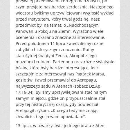
przywilej przemówienia do zgromadzonych, po
czym przyjęto nas bardzo serdecznie. Następnego
wieczoru byliśmy uprzywilejowani wygłosić wykład
przed Instytutem, który trwał godzinę, nasz
przedmiot był na temat, o „Nadchodzącym
Panowaniu Pokoju na Ziemi”. Wyrażono wiele
ocenienia i okazano znaczne zainteresowanie.
Przed południem 11 lipca zwiedziliśmy różne
zabytki o historycznym znaczeniu. Ruiny
starożytnej świątyni Zeusa, Akropol z jego
muzeum i ruinami Partenonu oraz różne świątynie
bóstw, które były bardzo interesujące, lecz
szczególnie zainteresował nas Pagórek Marsa,
gdzie św. Paweł przemawiał do Aeropagu,
najwyższego sądu w Atenach (zobacz Dz.Ap.
17:16-34). Byliśmy uprzywilejowani stać na tym
samym miejscu, gdzie on przypuszczalnie stał
przy tej historycznej okazji, gdy powiedział
Areopagitczykom, „Którego tedy nie znając
chwalicie, tego ja wam opowiadam”.
13 lipca, w towarzystwie jednego brata z Aten,