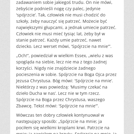
zadawaniem sobie jakiegoś trudu. On nie mówi,
żebyście podnieśli nogę czy palec, jedynie
'spójrzcie’. Tak, człowiek nie musi chodzić do
szkoły, żeby nauczyć się patrzeć. Możecie być
największymi głupcami, a jednak umiecie patrzeć.
Człowiek nie musi mieć tysiąc lat, żeby był w
stanie patrzeć. Każdy umie patrzeć, nawet
dziecko. Lecz werset mówi, 'Spójrzcie na mnie'”.
„Och!”, powiedział w wielkim Essex, „wielu z was
spogląda na siebie, lecz nie ma z tego żadnej
korzyści. Nigdy nie znajdziecie żadnego
pocieszenia w sobie. Spójrzcie na Boga Ojca przez
Jezusa Chrystusa. Bóg mówi: 'Spójrzcie na mnie’.
Niektórzy z was powiedzą: 'Musimy czekać na
dzieło Ducha w nas’. Lecz nie w tym rzecz.
Spójrzcie na Boga przez Chrystusa, waszego
Zbawcę. Tekst mówi: 'Spójrzcie na mnie'”.
Wówczas ten dobry człowiek kontynuował w
następujący sposób: „Spójrzcie na mnie; ja
pociłem się wielkimi kroplami krwi. Patrzcie na
mnie; ja zawisłem na krzyżu. Spójrzcie na mnie, ja