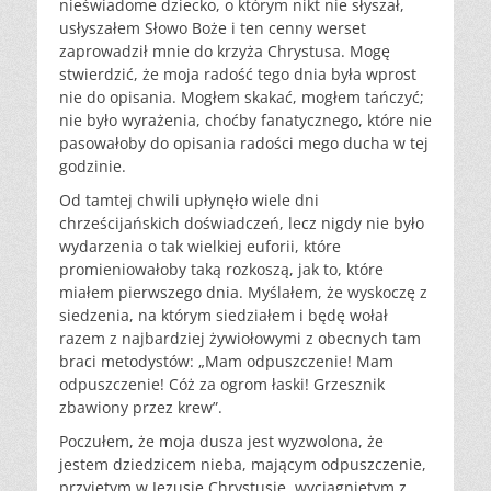
nieświadome dziecko, o którym nikt nie słyszał,
usłyszałem Słowo Boże i ten cenny werset
zaprowadził mnie do krzyża Chrystusa. Mogę
stwierdzić, że moja radość tego dnia była wprost
nie do opisania. Mogłem skakać, mogłem tańczyć;
nie było wyrażenia, choćby fanatycznego, które nie
pasowałoby do opisania radości mego ducha w tej
godzinie.
Od tamtej chwili upłynęło wiele dni
chrześcijańskich doświadczeń, lecz nigdy nie było
wydarzenia o tak wielkiej euforii, które
promieniowałoby taką rozkoszą, jak to, które
miałem pierwszego dnia. Myślałem, że wyskoczę z
siedzenia, na którym siedziałem i będę wołał
razem z najbardziej żywiołowymi z obecnych tam
braci metodystów: „Mam odpuszczenie! Mam
odpuszczenie! Cóż za ogrom łaski! Grzesznik
zbawiony przez krew”.
Poczułem, że moja dusza jest wyzwolona, że
jestem dziedzicem nieba, mającym odpuszczenie,
przyjętym w Jezusie Chrystusie, wyciągniętym z