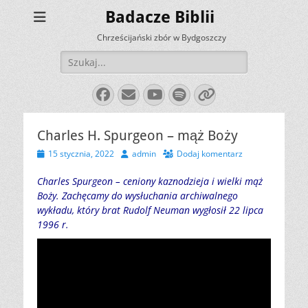
Badacze Biblii
Chrześcijański zbór w Bydgoszczy
Szukaj:
Facebook
E-
YouTube
Spotify
Link
mail
Charles H. Spurgeon – mąż Boży
Opublikowano
Autor
15 stycznia, 2022
admin
Dodaj komentarz
Charles Spurgeon – ceniony kaznodzieja i wielki mąż
Boży. Zachęcamy do wysłuchania archiwalnego
wykładu, który brat Rudolf Neuman wygłosił 22 lipca
1996 r.