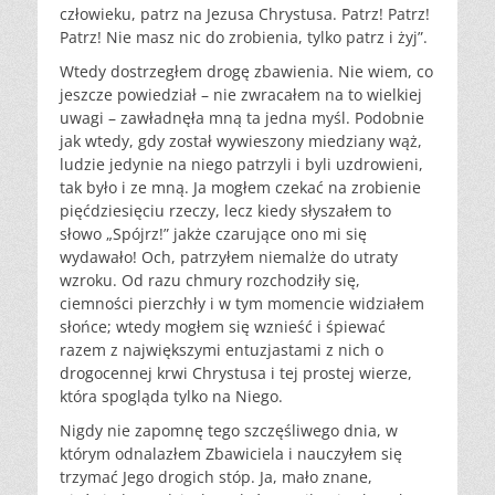
człowieku, patrz na Jezusa Chrystusa. Patrz! Patrz!
Patrz! Nie masz nic do zrobienia, tylko patrz i żyj”.
Wtedy dostrzegłem drogę zbawienia. Nie wiem, co
jeszcze powiedział – nie zwracałem na to wielkiej
uwagi – zawładnęła mną ta jedna myśl. Podobnie
jak wtedy, gdy został wywieszony miedziany wąż,
ludzie jedynie na niego patrzyli i byli uzdrowieni,
tak było i ze mną. Ja mogłem czekać na zrobienie
pięćdziesięciu rzeczy, lecz kiedy słyszałem to
słowo „Spójrz!” jakże czarujące ono mi się
wydawało! Och, patrzyłem niemalże do utraty
wzroku. Od razu chmury rozchodziły się,
ciemności pierzchły i w tym momencie widziałem
słońce; wtedy mogłem się wznieść i śpiewać
razem z największymi entuzjastami z nich o
drogocennej krwi Chrystusa i tej prostej wierze,
która spogląda tylko na Niego.
Nigdy nie zapomnę tego szczęśliwego dnia, w
którym odnalazłem Zbawiciela i nauczyłem się
trzymać Jego drogich stóp. Ja, mało znane,