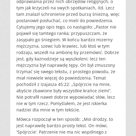
odprawiania przez nich obrzędów religijnych, o
tym jak krzyczeli na swych spotkaniach, itd. Lecz
tam znalazł schronienie przed burzą śnieżną, więc
postanowił posłuchać, co mieli do powiedzenia.
Cytujemy jego opis tego, co nastąpiło: „Pastor nie
pojawił się tamtego ranka; przypuszczam, że
zasypało go śniegiem. W końcu bardzo mizerny
mężczyzna, szewc lub krawiec, lub ktoś w tym
rodzaju, wszedł na ambonę by przemówić. Dobrze
jest, gdy kaznodzieje są wyszkoleni; lecz ten
mężczyzna był naprawdę tępy. On był zmuszony
trzymać się swego tekstu, z prostego powodu, że
miał niewiele więcej do powiedzenia. Temat
pochodził z Izajasza 45:22: „Spójrzcie na mnie,
abyście zbawione były wszystkie krańce ziemi”.
Nie potrafił nawet dobrze wypowiadać słów, lecz
nie w tym rzecz. Pomyślałem, że jest iskierka
nadziei dla mnie w tym tekście.
Mówca rozpoczął w ten sposób: „Moi drodzy, to
jest naprawdę bardzo prosty tekst. On mówi,
'Spójrzcie’. Patrzenie nie ma nic wspólnego z