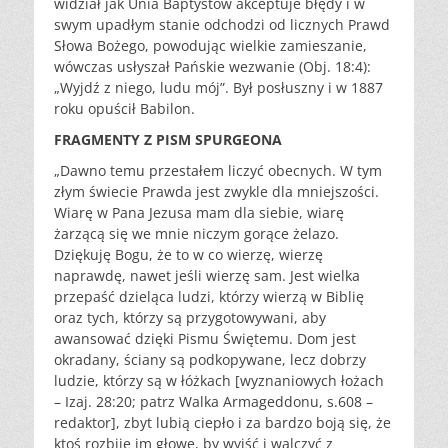
widział jak Unia Baptystów akceptuje błędy i w
swym upadłym stanie odchodzi od licznych Prawd
Słowa Bożego, powodując wielkie zamieszanie,
wówczas usłyszał Pańskie wezwanie (Obj. 18:4):
„Wyjdź z niego, ludu mój”. Był posłuszny i w 1887
roku opuścił Babilon.
FRAGMENTY Z PISM SPURGEONA
„Dawno temu przestałem liczyć obecnych. W tym
złym świecie Prawda jest zwykle dla mniejszości.
Wiarę w Pana Jezusa mam dla siebie, wiarę
żarzącą się we mnie niczym gorące żelazo.
Dziękuję Bogu, że to w co wierzę, wierzę
naprawdę, nawet jeśli wierzę sam. Jest wielka
przepaść dzieląca ludzi, którzy wierzą w Biblię
oraz tych, którzy są przygotowywani, aby
awansować dzięki Pismu Świętemu. Dom jest
okradany, ściany są podkopywane, lecz dobrzy
ludzie, którzy są w łóżkach [wyznaniowych łożach
– Izaj. 28:20; patrz Walka Armageddonu, s.608 –
redaktor], zbyt lubią ciepło i za bardzo boją się, że
ktoś rozbije im głowę, by wyjść i walczyć z