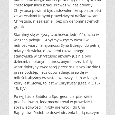
chrześcijańskich braci. Prawdziwi naśladowcy
Chrystusa powinni być zadowoleni ze społeczności
ze wszystkimi innymi prawdziwymi naśladowcami
Chrystusa, niezależnie i bez ich denominacyjnych
granic.
Starajmy się wszyscy „zachować jedność ducha w
więzach pokoju … Abyśmy wszyscy weszli w
jedność wiary i znajomości Syna Bożego, do pełnej
miary człowieka, do w pełni rozwiniętego
stanowiska w Chrystusie; abyśmy już nie byli
dziećmi, miotanymi i unoszonymi przez każdy
wiatr doktryny zwodzącej przez oszustwo ludzkie i
przez podstęp, lecz opowiadając prawdę w
miłości, abyśmy wzrastali we wszystkim w Niego,
który jest Głową, to jest w Chrystusa” (Efez. 4:3,13-
15, KJV).
Po wyjściu z Babilonu Spurgeon cierpiał wiele
prześladowań, lecz mocno trwał w prawdzie i
sprawiedliwości i nigdy nie wrócił do Unii
Baptystów. Podobne doświadczenia będą naszym