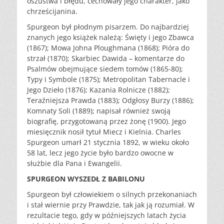
oszustwa i błędu, cechowały jego charakter, jako
chrześcijanina.
Spurgeon był płodnym pisarzem. Do najbardziej
znanych jego książek należą: Święty i jego Zbawca
(1867); Mowa Johna Ploughmana (1868); Pióra do
strzał (1870); Skarbiec Dawida – komentarze do
Psalmów obejmujące siedem tomów (1865-80);
Typy i Symbole (1875); Metropolitan Tabernacle i
Jego Dzieło (1876); Kazania Rolnicze (1882);
Teraźniejsza Prawda (1883); Odgłosy Burzy (1886);
Komnaty Soli (1889); napisał również swoją
biografię, przygotowaną przez żonę (1900). Jego
miesięcznik nosił tytuł Miecz i Kielnia. Charles
Spurgeon umarł 21 stycznia 1892, w wieku około
58 lat, lecz jego życie było bardzo owocne w
służbie dla Pana i Ewangelii.
SPURGEON WYSZEDŁ Z BABILONU
Spurgeon był człowiekiem o silnych przekonaniach
i stał wiernie przy Prawdzie, tak jak ją rozumiał. W
rezultacie tego, gdy w późniejszych latach życia