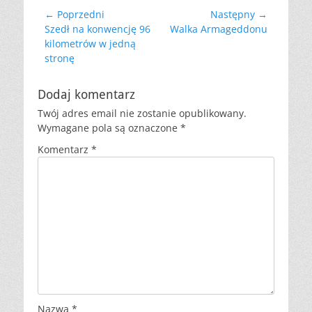
Nawigacja
← Poprzedni
Następny →
Poprzedni
Następny
Szedł na konwencję 96
Walka Armageddonu
wpisu
wpis:
wpis:
kilometrów w jedną
stronę
Dodaj komentarz
Twój adres email nie zostanie opublikowany.
Wymagane pola są oznaczone
*
Komentarz
*
Nazwa
*