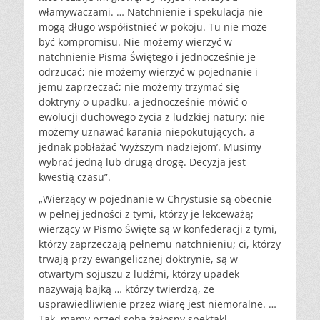
włamywaczami. … Natchnienie i spekulacja nie
mogą długo współistnieć w pokoju. Tu nie może
być kompromisu. Nie możemy wierzyć w
natchnienie Pisma Świętego i jednocześnie je
odrzucać; nie możemy wierzyć w pojednanie i
jemu zaprzeczać; nie możemy trzymać się
doktryny o upadku, a jednocześnie mówić o
ewolucji duchowego życia z ludzkiej natury; nie
możemy uznawać karania niepokutujących, a
jednak pobłażać 'wyższym nadziejom’. Musimy
wybrać jedną lub drugą drogę. Decyzja jest
kwestią czasu”.
„Wierzący w pojednanie w Chrystusie są obecnie
w pełnej jedności z tymi, którzy je lekceważą;
wierzący w Pismo Święte są w konfederacji z tymi,
którzy zaprzeczają pełnemu natchnieniu; ci, którzy
trwają przy ewangelicznej doktrynie, są w
otwartym sojuszu z ludźmi, którzy upadek
nazywają bajką … którzy twierdzą, że
usprawiedliwienie przez wiarę jest niemoralne. …
Tak, mamy przed sobą żałosny spektakl