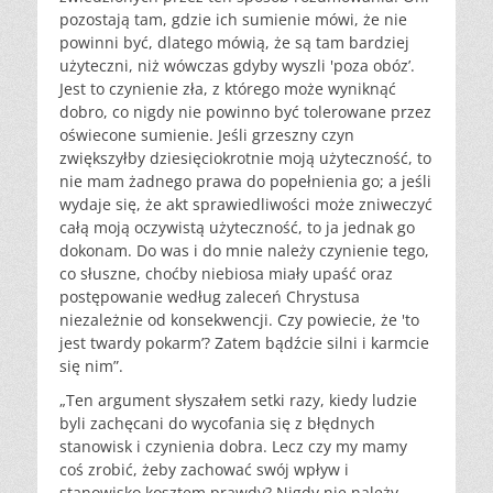
pozostają tam, gdzie ich sumienie mówi, że nie
powinni być, dlatego mówią, że są tam bardziej
użyteczni, niż wówczas gdyby wyszli 'poza obóz’.
Jest to czynienie zła, z którego może wyniknąć
dobro, co nigdy nie powinno być tolerowane przez
oświecone sumienie. Jeśli grzeszny czyn
zwiększyłby dziesięciokrotnie moją użyteczność, to
nie mam żadnego prawa do popełnienia go; a jeśli
wydaje się, że akt sprawiedliwości może zniweczyć
całą moją oczywistą użyteczność, to ja jednak go
dokonam. Do was i do mnie należy czynienie tego,
co słuszne, choćby niebiosa miały upaść oraz
postępowanie według zaleceń Chrystusa
niezależnie od konsekwencji. Czy powiecie, że 'to
jest twardy pokarm’? Zatem bądźcie silni i karmcie
się nim”.
„Ten argument słyszałem setki razy, kiedy ludzie
byli zachęcani do wycofania się z błędnych
stanowisk i czynienia dobra. Lecz czy my mamy
coś zrobić, żeby zachować swój wpływ i
stanowisko kosztem prawdy? Nigdy nie należy