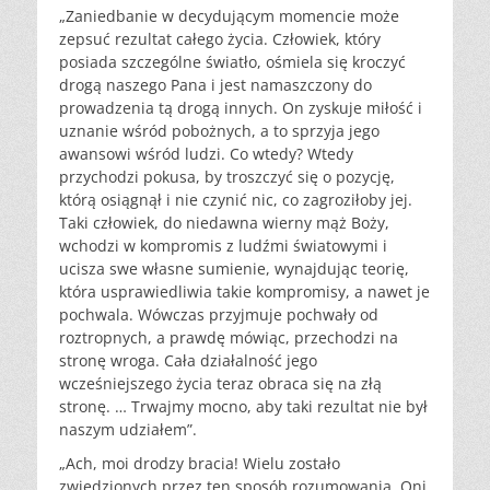
„Zaniedbanie w decydującym momencie może
zepsuć rezultat całego życia. Człowiek, który
posiada szczególne światło, ośmiela się kroczyć
drogą naszego Pana i jest namaszczony do
prowadzenia tą drogą innych. On zyskuje miłość i
uznanie wśród pobożnych, a to sprzyja jego
awansowi wśród ludzi. Co wtedy? Wtedy
przychodzi pokusa, by troszczyć się o pozycję,
którą osiągnął i nie czynić nic, co zagroziłoby jej.
Taki człowiek, do niedawna wierny mąż Boży,
wchodzi w kompromis z ludźmi światowymi i
ucisza swe własne sumienie, wynajdując teorię,
która usprawiedliwia takie kompromisy, a nawet je
pochwala. Wówczas przyjmuje pochwały od
roztropnych, a prawdę mówiąc, przechodzi na
stronę wroga. Cała działalność jego
wcześniejszego życia teraz obraca się na złą
stronę. … Trwajmy mocno, aby taki rezultat nie był
naszym udziałem”.
„Ach, moi drodzy bracia! Wielu zostało
zwiedzionych przez ten sposób rozumowania. Oni