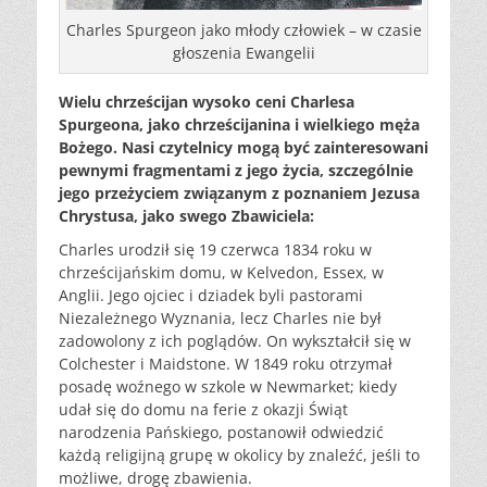
Charles Spurgeon jako młody człowiek – w czasie
głoszenia Ewangelii
Wielu chrześcijan wysoko ceni Charlesa
Spurgeona, jako chrześcijanina i wielkiego męża
Bożego. Nasi czytelnicy mogą być zainteresowani
pewnymi fragmentami z jego życia, szczególnie
jego przeżyciem związanym z poznaniem Jezusa
Chrystusa, jako swego Zbawiciela:
Charles urodził się 19 czerwca 1834 roku w
chrześcijańskim domu, w Kelvedon, Essex, w
Anglii. Jego ojciec i dziadek byli pastorami
Niezależnego Wyznania, lecz Charles nie był
zadowolony z ich poglądów. On wykształcił się w
Colchester i Maidstone. W 1849 roku otrzymał
posadę woźnego w szkole w Newmarket; kiedy
udał się do domu na ferie z okazji Świąt
narodzenia Pańskiego, postanowił odwiedzić
każdą religijną grupę w okolicy by znaleźć, jeśli to
możliwe, drogę zbawienia.