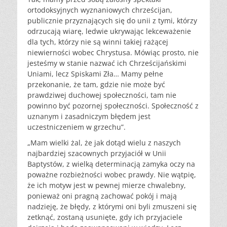
ortodoksyjnych wyznaniowych chrześcijan,
publicznie przyznających się do unii z tymi, którzy
odrzucają wiarę, ledwie ukrywając lekceważenie
dla tych, którzy nie są winni takiej rażącej
niewierności wobec Chrystusa. Mówiąc prosto, nie
jesteśmy w stanie nazwać ich Chrześcijańskimi
Uniami, lecz Spiskami Zła… Mamy pełne
przekonanie, że tam, gdzie nie może być
prawdziwej duchowej społeczności, tam nie
powinno być pozornej społeczności. Społeczność z
uznanym i zasadniczym błędem jest
uczestniczeniem w grzechu”.
„Mam wielki żal, że jak dotąd wielu z naszych
najbardziej szacownych przyjaciół w Unii
Baptystów, z wielką determinacją zamyka oczy na
poważne rozbieżności wobec prawdy. Nie wątpię,
że ich motyw jest w pewnej mierze chwalebny,
ponieważ oni pragną zachować pokój i mają
nadzieję, że błędy, z którymi oni byli zmuszeni się
zetknąć, zostaną usunięte, gdy ich przyjaciele