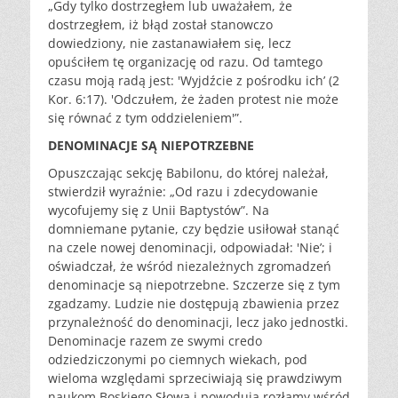
„Gdy tylko dostrzegłem lub uważałem, że
dostrzegłem, iż błąd został stanowczo
dowiedziony, nie zastanawiałem się, lecz
opuściłem tę organizację od razu. Od tamtego
czasu moją radą jest: 'Wyjdźcie z pośrodku ich’ (2
Kor. 6:17). 'Odczułem, że żaden protest nie może
się równać z tym oddzieleniem'”.
DENOMINACJE SĄ NIEPOTRZEBNE
Opuszczając sekcję Babilonu, do której należał,
stwierdził wyraźnie: „Od razu i zdecydowanie
wycofujemy się z Unii Baptystów”. Na
domniemane pytanie, czy będzie usiłował stanąć
na czele nowej denominacji, odpowiadał: 'Nie’; i
oświadczał, że wśród niezależnych zgromadzeń
denominacje są niepotrzebne. Szczerze się z tym
zgadzamy. Ludzie nie dostępują zbawienia przez
przynależność do denominacji, lecz jako jednostki.
Denominacje razem ze swymi credo
odziedziczonymi po ciemnych wiekach, pod
wieloma względami sprzeciwiają się prawdziwym
naukom Boskiego Słowa i powodują rozłamy wśród