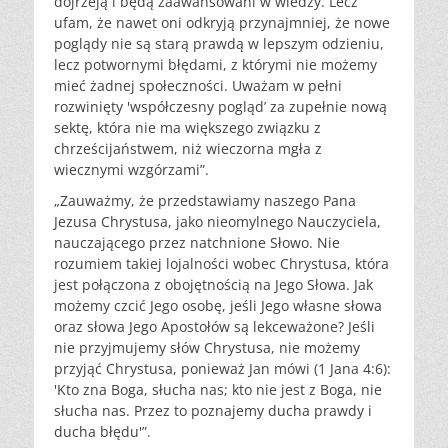
dojrzeją i będą zaawansowani w wiedzy. Lecz
ufam, że nawet oni odkryją przynajmniej, że nowe
poglądy nie są starą prawdą w lepszym odzieniu,
lecz potwornymi błędami, z którymi nie możemy
mieć żadnej społeczności. Uważam w pełni
rozwinięty 'współczesny pogląd’ za zupełnie nową
sektę, która nie ma większego związku z
chrześcijaństwem, niż wieczorna mgła z
wiecznymi wzgórzami”.
„Zauważmy, że przedstawiamy naszego Pana
Jezusa Chrystusa, jako nieomylnego Nauczyciela,
nauczającego przez natchnione Słowo. Nie
rozumiem takiej lojalności wobec Chrystusa, która
jest połączona z obojętnością na Jego Słowa. Jak
możemy czcić Jego osobę, jeśli Jego własne słowa
oraz słowa Jego Apostołów są lekceważone? Jeśli
nie przyjmujemy słów Chrystusa, nie możemy
przyjąć Chrystusa, ponieważ Jan mówi (1 Jana 4:6):
'Kto zna Boga, słucha nas; kto nie jest z Boga, nie
słucha nas. Przez to poznajemy ducha prawdy i
ducha błędu'”.