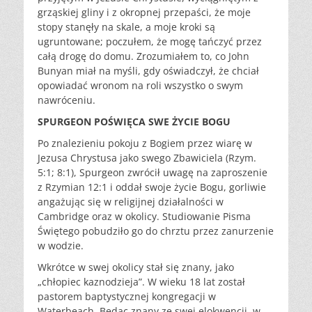
grząskiej gliny i z okropnej przepaści, że moje
stopy stanęły na skale, a moje kroki są
ugruntowane; poczułem, że mogę tańczyć przez
całą drogę do domu. Zrozumiałem to, co John
Bunyan miał na myśli, gdy oświadczył, że chciał
opowiadać wronom na roli wszystko o swym
nawróceniu.
SPURGEON POŚWIĘCA SWE ŻYCIE BOGU
Po znalezieniu pokoju z Bogiem przez wiarę w
Jezusa Chrystusa jako swego Zbawiciela (Rzym.
5:1; 8:1), Spurgeon zwrócił uwagę na zaproszenie
z Rzymian 12:1 i oddał swoje życie Bogu, gorliwie
angażując się w religijnej działalności w
Cambridge oraz w okolicy. Studiowanie Pisma
Świętego pobudziło go do chrztu przez zanurzenie
w wodzie.
Wkrótce w swej okolicy stał się znany, jako
„chłopiec kaznodzieja”. W wieku 18 lat został
pastorem baptystycznej kongregacji w
Waterbeach. Będąc znany ze swej elokwencji, w