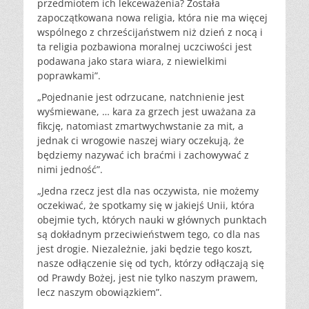
przedmiotem ich lekceważenia? Została
zapoczątkowana nowa religia, która nie ma więcej
wspólnego z chrześcijaństwem niż dzień z nocą i
ta religia pozbawiona moralnej uczciwości jest
podawana jako stara wiara, z niewielkimi
poprawkami”.
„Pojednanie jest odrzucane, natchnienie jest
wyśmiewane, … kara za grzech jest uważana za
fikcję, natomiast zmartwychwstanie za mit, a
jednak ci wrogowie naszej wiary oczekują, że
będziemy nazywać ich braćmi i zachowywać z
nimi jedność”.
„Jedna rzecz jest dla nas oczywista, nie możemy
oczekiwać, że spotkamy się w jakiejś Unii, która
obejmie tych, których nauki w głównych punktach
są dokładnym przeciwieństwem tego, co dla nas
jest drogie. Niezależnie, jaki będzie tego koszt,
nasze odłączenie się od tych, którzy odłączają się
od Prawdy Bożej, jest nie tylko naszym prawem,
lecz naszym obowiązkiem”.