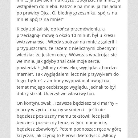
wstąpiłem do nieba. Patrzcie na mnie, ja zasiadam
po prawicy Ojca. O, biedny grzeszniku, spójrz na
mnie! Spójrz na mnie!'”
Kiedy zbliżał się do końca przemówienia, a
przeciągnął mowę o około 10 minut, był u kresu
wytrzymałości. Wtedy spojrzał na mnie z galerii i
przypuszczam, że razem z nielicznymi obecnymi
wiedział, że jestem obcy. Wówczas wpatrując się
we mnie, jak gdyby znał całe moje serce,
powiedział: „Młody człowieku, wyglądasz bardzo
marnie”. Tak wyglądałem, lecz nie przywykłem do
tego, by ktoś z ambony wypowiadał uwagi na
temat mojego osobistego wyglądu. Jednak to był
dobry strzał. Uderzył we właściwy ton.
On kontynuował: „I zawsze będziesz taki marny –
marny w życiu i marny w śmierci – jeśli nie
będziesz posłuszny memu tekstowi; lecz jeśli
będziesz posłuszny teraz, w tym momencie,
będziesz zbawiony”. Potem podnosząc ręce w górę
krzyczał, jak czynią to Pierwsi Metodyści: „Młody