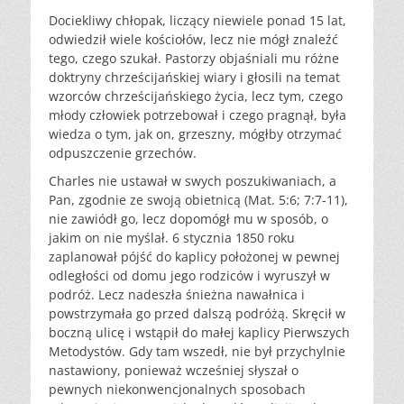
Dociekliwy chłopak, liczący niewiele ponad 15 lat,
odwiedził wiele kościołów, lecz nie mógł znaleźć
tego, czego szukał. Pastorzy objaśniali mu różne
doktryny chrześcijańskiej wiary i głosili na temat
wzorców chrześcijańskiego życia, lecz tym, czego
młody człowiek potrzebował i czego pragnął, była
wiedza o tym, jak on, grzeszny, mógłby otrzymać
odpuszczenie grzechów.
Charles nie ustawał w swych poszukiwaniach, a
Pan, zgodnie ze swoją obietnicą (Mat. 5:6; 7:7-11),
nie zawiódł go, lecz dopomógł mu w sposób, o
jakim on nie myślał. 6 stycznia 1850 roku
zaplanował pójść do kaplicy położonej w pewnej
odległości od domu jego rodziców i wyruszył w
podróż. Lecz nadeszła śnieżna nawałnica i
powstrzymała go przed dalszą podróżą. Skręcił w
boczną ulicę i wstąpił do małej kaplicy Pierwszych
Metodystów. Gdy tam wszedł, nie był przychylnie
nastawiony, ponieważ wcześniej słyszał o
pewnych niekonwencjonalnych sposobach