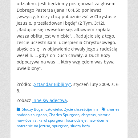
udziałem, jeśli będziemy postępować za głosem
Dobrego Pasterza (Jana 10:4,5); ponieważ
„wszyscy, którzy chcą pobożnie żyć w Chrystusie
Jezusie, prześladowani będą” (2 Tym. 3:12).
„Radujcie się i weselcie się; albowiem zapłata
wasza obfita jest w niebie”. „Radujcie się z tego,
żeście uczestnikami ucierpienia Chrystusowego,
abyście się i w objawienie chwały Jego z radością
weselili. … gdyż on Duch chwały, a Duch Boży
odpoczywa na was … który względem was bywa
uwielbiony”.
________________
Źródło:
„Sztandar Biblijny”
, styczeń-luty 2009, s. 6-
8.
Zobacz
inne świadectwa
.
Kategorii
Tagów
Słudzy Boga i człowieka
,
Życie chrześcijanina
charles
haddon spurgeon
,
Charles Spurgeon
,
chrystus
,
historia
nawrócenia
,
karol spurgeon
,
kaznodzieje
,
nawrócenie
,
patrzenie na Jezusa
,
spurgeon
,
słudzy boży