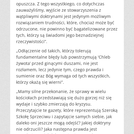
opuszcza. Z tego wszystkiego, co dotychczas
zauważyliśmy, wyjście ze stowarzyszenia z
wątpliwymi doktrynami jest jedynym możliwym
rozwiązaniem trudności, które, chociaż może być
odrzucone, nie powinno być bagatelizowane przez
tych, którzy są świadomi jego beznadziejnej
rzeczywistości”.
„Odłączenie od takich, którzy tolerują
fundamentalne błędy lub powstrzymują 'Chleb
żywota’ przed ginącymi duszami, nie jest
rozłamem, lecz jedynie tym, czego prawda i
sumienie oraz Bóg wymaga od tych wszystkich,
którzy okażą się wierni”.
„Mamy silne przekonanie, że sprawy w wielu
kościołach przedstawiają się dużo gorzej niż się
wydaje i szybko zmierzają do kryzysu.
Przeczytajcie te gazety, które reprezentują Szeroką
Szkołę Sprzeciwu i zapytajcie samych siebie, jak
daleko oni jeszcze mogą odejść? Jakiej doktryny
nie odrzucili? Jaka następna prawda jest