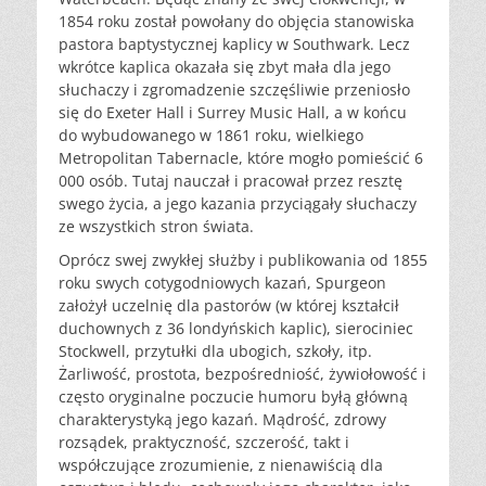
1854 roku został powołany do objęcia stanowiska
pastora baptystycznej kaplicy w Southwark. Lecz
wkrótce kaplica okazała się zbyt mała dla jego
słuchaczy i zgromadzenie szczęśliwie przeniosło
się do Exeter Hall i Surrey Music Hall, a w końcu
do wybudowanego w 1861 roku, wielkiego
Metropolitan Tabernacle, które mogło pomieścić 6
000 osób. Tutaj nauczał i pracował przez resztę
swego życia, a jego kazania przyciągały słuchaczy
ze wszystkich stron świata.
Oprócz swej zwykłej służby i publikowania od 1855
roku swych cotygodniowych kazań, Spurgeon
założył uczelnię dla pastorów (w której kształcił
duchownych z 36 londyńskich kaplic), sierociniec
Stockwell, przytułki dla ubogich, szkoły, itp.
Żarliwość, prostota, bezpośredniość, żywiołowość i
często oryginalne poczucie humoru byłą główną
charakterystyką jego kazań. Mądrość, zdrowy
rozsądek, praktyczność, szczerość, takt i
współczujące zrozumienie, z nienawiścią dla